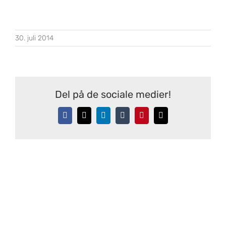
30. juli 2014
Del på de sociale medier!
Facebook
X
LinkedIn
Tumblr
Pinterest
E-
mail