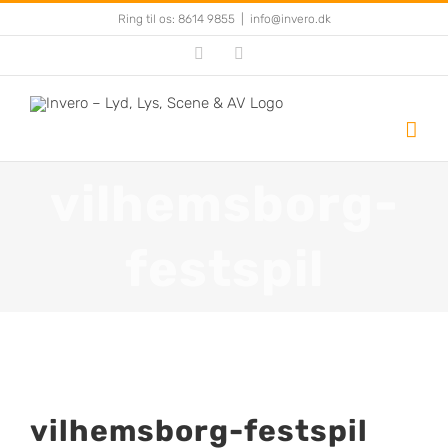
Skip
Ring til os: 8614 9855
|
info@invero.dk
to
Facebook
YouTube
content
vilhemsborg-
festspil
vilhemsborg-festspil