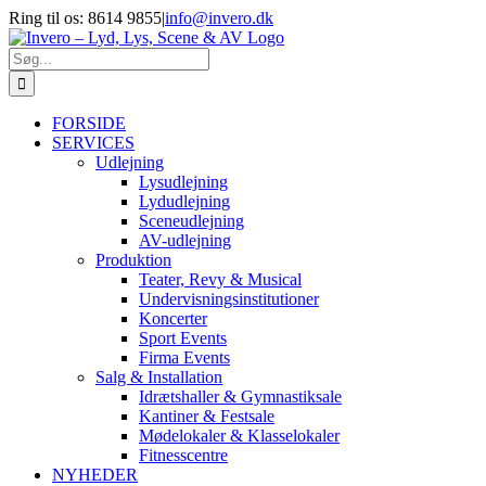
Skip
Ring til os: 8614 9855
|
info@invero.dk
to
Facebook
YouTube
content
Søg
efter:
FORSIDE
SERVICES
Udlejning
Lysudlejning
Lydudlejning
Sceneudlejning
AV-udlejning
Produktion
Teater, Revy & Musical
Undervisningsinstitutioner
Koncerter
Sport Events
Firma Events
Salg & Installation
Idrætshaller & Gymnastiksale
Kantiner & Festsale
Mødelokaler & Klasselokaler
Fitnesscentre
NYHEDER