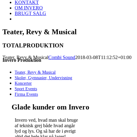
KONTAKT
OM INVERO
BRUGT SALG
Teater, Revy & Musical
TOTALPRODUKTION
Teater, Revy & Musical
Combi Sound
2018-03-08T11:12:52+01:00
Invero Produktion
Teater, Revy & Musical
Skoler, Gymnasier, Undervisning
Koncerter
Sport Events
Firma Events
Glade kunder om Invero
Invero ved, hvad man skal bruge
af teknisk grej både hvad angår
lyd og lys. Og så har de i øvrigt
altid det hele klar på lager!