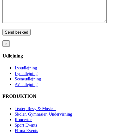
×
Udlejning
Lysudlejning
Lydudlejning
Sceneudlejning
AV-udlejning
PRODUKTION
Teater, Revy & Musical
Skoler, Gymnasier, Undervisning
Koncerter
Sport Events
Firma Events