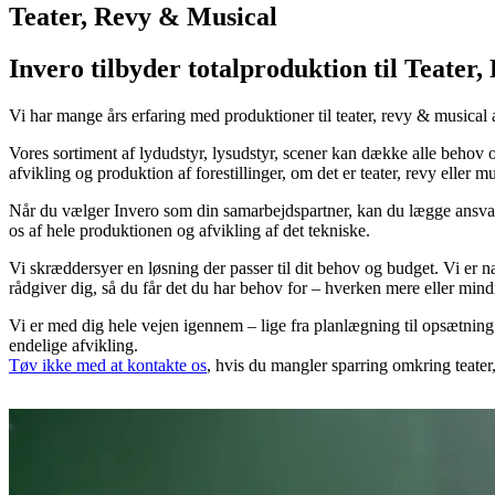
Teater, Revy & Musical
Invero tilbyder totalproduktion til Teater
Vi har mange års erfaring med produktioner til teater, revy & musical
Vores sortiment af lydudstyr, lysudstyr, scener kan dække alle behov o
afvikling og produktion af forestillinger, om det er teater, revy eller mu
Når du vælger Invero som din samarbejdspartner, kan du lægge ansvare
os af hele produktionen og afvikling af det tekniske.
Vi skræddersyer en løsning der passer til dit behov og budget. Vi er n
rådgiver dig, så du får det du har behov for – hverken mere eller mind
Vi er med dig hele vejen igennem – lige fra planlægning til opsætning
endelige afvikling.
Tøv ikke med at kontakte os
, hvis du mangler sparring omkring teate