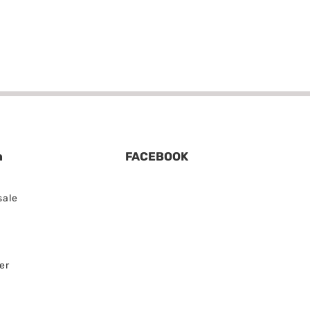
n
FACEBOOK
sale
er