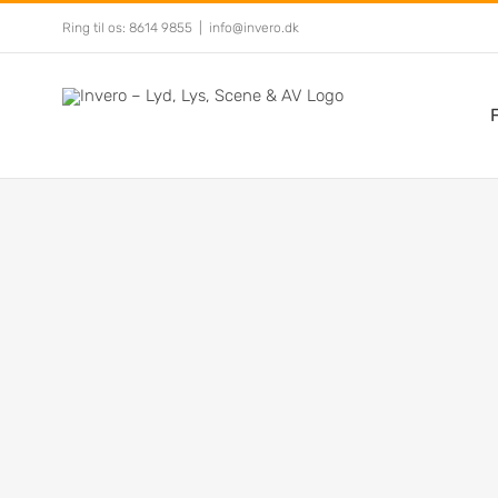
Skip
Ring til os: 8614 9855
|
info@invero.dk
to
content