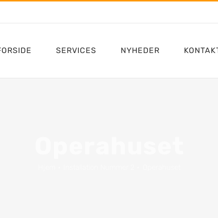
FORSIDE
SERVICES
NYHEDER
KONTAK
Operahuset
Hjem
Installation Nummer 2
Operahuset